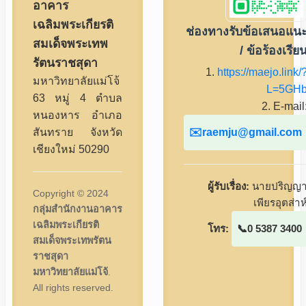
อาคาร
เฉลิมพระเกียรติ
ช่องทางรับข้อเสนอแน
สมเด็จพระเทพ
/ ข้อร้องเรีย
รัตนราชสุดา
1.
https://maejo.link/
มหาวิทยาลัยแม่โจ้
L=5GH
63 หมู่ 4 ตำบล
2. E-mail
หนองหาร อำเภอ
raemju@gmail.com
สันทราย จังหวัด
เชียงใหม่ 50290
ผู้รับเรื่อง:
นายปริญญ
Copyright © 2024
เพียรอุตส่าห
กลุ่มสำนักงานอาคาร
เฉลิมพระเกียรติ
โทร:
0 5387 3400
สมเด็จพระเทพรัตน
ราชสุดา
มหาวิทยาลัยแม่โจ้
.
All rights reserved.