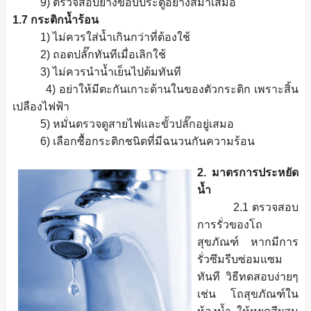
9) ตรวจสอบยางขอบประตูอย่างสม่ำเสมอ
1.7 กระติกน้ำร้อน
1) ไม่ควรใส่น้ำเกินกว่าที่ต้องใช้
2) ถอดปลั๊กทันทีเมื่อเลิกใช้
3) ไม่ควรนำน้ำเย็นไปต้มทันที
4) อย่าให้มีตะกันเกาะด้านในของตัวกระติก เพราะสิ้น
เปลืองไฟฟ้า
5) หมั่นตรวจดูสายไฟและขั้วปลั๊กอยู่เสมอ
6) เลือกซื้อกระติกชนิดที่มีฉนวนกันความร้อน
2. มาตรการประหยัด
น้ำ
2.1 ตรวจสอบ
การรั่วของโถ
สุขภัณฑ์ หากมีการ
รั่วซึมรีบซ่อมแซม
ทันที วิธีทดสอบง่ายๆ
เช่น โถสุขภัณฑ์ใน