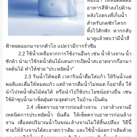
ห้องน้ำ ให้หยดสีผสม
อาหารสีฟ้าลงไปด้าน
หลังโถตรงที่เก็บน้ำ
สำหรับกดชักโครก
ทิ้งไว้สักพัก หากกลับ
มาดูแล้วพบว่ามีน้ำสี
ฟ้าหยดออกมาจากตัวโถ แปลว่ามีการรั่วซึม
2.2 ใช้น้ำเหลือจากการใช้งานอื่นๆ เช่น น้ำล้างจาน น้ำ
ซักผ้า นำมาใช้รดน้ำต้นไม้แทนการเปิดน้ำสะอาดจากก๊อกมา
รดต้นไม้ ทำให้ช่วย “ประหยัดน้ำ”
2.3 รินน้ำให้พอดี เวลารินน้ำดื่มใส่แก้ว ให้รินน้ำแต่
พอดีและดื่มให้หมดแก้ว แต่ถ้าหากดื่มน้ำไม่หมด ก็อย่าทิ้ง ให้
นำไปรดน้ำต้นไม้ต่อได้ หรือนำไปใช้ประโยชน์อย่างอื่น เช่น
ใช้ผ้าชุบน้ำมาเช็ดฝุ่นตามจุดต่างๆ ในบ้าน เป็นต้น
2.4 เช็ดคราบอาหารก่อนล้างจาน เวลาล้างจานมี
เทคนิคการประหยัดน้ำ นั่นคือ ให้เช็ดคราบอาหารก่อนล้าง
จาน เพื่อลดปริมาณน้ำในขณะล้างจานไม่ให้สิ้นเปลือง วิธีนี้
ช่วยให้ล้างจานได้สะอาดกว่าเดิม และใช้น้ำน้อยกว่าเดิมด้วย