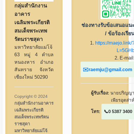
กลุ่มสำนักงาน
อาคาร
เฉลิมพระเกียรติ
ช่องทางรับข้อเสนอแน
สมเด็จพระเทพ
/ ข้อร้องเรีย
รัตนราชสุดา
1.
https://maejo.link/
มหาวิทยาลัยแม่โจ้
L=5GH
63 หมู่ 4 ตำบล
2. E-mail
หนองหาร อำเภอ
raemju@gmail.com
สันทราย จังหวัด
เชียงใหม่ 50290
ผู้รับเรื่อง:
นายปริญญ
Copyright © 2024
เพียรอุตส่าห
กลุ่มสำนักงานอาคาร
เฉลิมพระเกียรติ
โทร:
0 5387 3400
สมเด็จพระเทพรัตน
ราชสุดา
มหาวิทยาลัยแม่โจ้
.