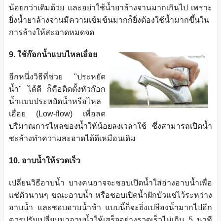
น้อยกว่าเดิมด้วย และอย่าใช้น้ำยาล้างจานมากเกินไป เพราะ
ยิ่งน้ำยาล้างจานมีความเข้มข้นมากก็ยิ่งต้องใช้น้ำมากขึ้นใน
การล้างให้สะอาดหมดจด
9. ใช้ก๊อกน้ำแบบไหลเอื่อย
อีกหนึ่งวิธีที่ช่วย "ประหยัด
น้ำ" ได้ดี ก็คือติดตั้งหัวก๊อก
น้ำแบบประหยัดน้ำหรือไหล
เอื่อย (Low-flow) เพื่อลด
ปริมาณการไหลของน้ำให้น้อยลงเวลาใช้ ซึ่งสามารถเปิดน้ำ
ชะล้างทำความสะอาดได้ดีเหมือนเดิม
10. อาบน้ำให้รวดเร็ว
เปลี่ยนวิธีอาบน้ำ บางคนอาจจะชอบเปิดน้ำใส่อ่างอาบน้ำเพื่อ
แช่ตัวนานๆ ขณะอาบน้ำ หรือชอบเปิดน้ำฝักบัวแช่ไว้ระหว่าง
อาบน้ำ และชอบอาบน้ำช้า แบบนี้ก็จะยิ่งเปลืองน้ำมากไปอีก
ควรปรับเปลี่ยนมาอาบน้ำให้เสร็จอย่างรวดเร็วไม่เกิน 5 นาที