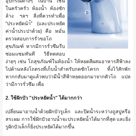
อุปกรณ์ต่างๆ ในบ้าน เช่น
ในครัวครัว ห้องน้ำ ห้องซัก
ล้าง ฯลฯ สิ่งที่ควรทำเพื่อ
“ประหยัดนำ้” (และประหยัด
ค่าน้ำประปาด้วย) คือ หมั่น
ตรวจสอบการรั่วขอโถ
สุขภัณฑ์ หากมีการรั่วซึมรีบ
ซ่อมแซมทันที วิธีทดสอบ
ง่ายๆ เช่น โถสุขภัณฑ์ในห้องน้ำ ให้หยดสีผสมอาหารสีฟ้าลง
ไปด้านหลังโถตรงที่เก็บน้ำสำหรับกดชักโครก ทิ้งไว้สักพัก
หากกลับมาดูแล้วพบว่ามีน้ำสีฟ้าหยดออกมาจากตัวโถ แปล
ว่ามีการรั่วซึม เพื่อ
2. ใช้ฝักบัว "ประหยัดน้ำ" ได้มากกว่า
เปลี่ยนมาอาบน้ำด้วยฝักบัวรูเล็ก และปิดน้ำระหว่างถูสบู่หรือ
สระผม การใช้ฝักบัวอาบน้ำจะประหยัดน้ำได้มากที่สุด และยิ่ง
รูฝักบัวเล็กก็ยิ่งประหยัดได้มากขึ้น