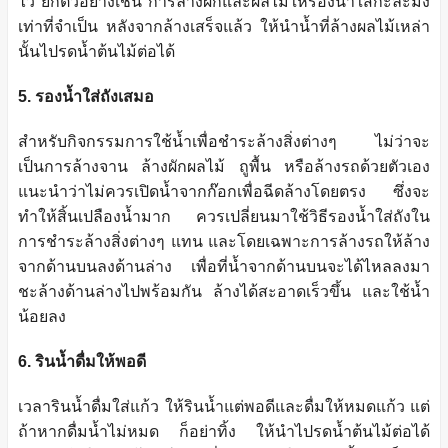
ไว ยกตัวอย่างเช่น การล้างผักและผลไม้ให้รองน้ำใส่กะละมัง
เท่าที่จำเป็น หลังจากล้างเสร็จแล้ว ให้นำน้ำที่ล้างผลไม้เหล่า
นั้นไปรดน้ำต้นไม้ต่อได้
5. รองน้ำใส่ถังเสมอ
สำหรับกิจกรรมการใช้น้ำเพื่อชำระล้างสิ่งต่างๆ ไม่ว่าจะ
เป็นการล้างจาน ล้างผักผลไม้ ถูพื้น หรือล้างรถด้วยตัวเอง
แนะนำว่าไม่ควรเปิดน้ำจากก๊อกเพื่อฉีดล้างโดยตรง ซึ่งจะ
ทำให้สิ้นเปลืองน้ำมาก ควรเปลี่ยนมาใช้วิธีรองน้ำใส่ถังใน
การชำระล้างสิ่งต่างๆ แทน และโดยเฉพาะการล้างรถให้ล้าง
จากด้านบนลงด้านล่าง เพื่อที่น้ำจากด้านบนจะได้ไหลลงมา
ชะล้างด้านล่างไปพร้อมกัน ล้างได้สะอาดเร็วขึ้น และใช้น้ำ
น้อยลง
6. รินน้ำดื่มให้พอดี
เวลารินน้ำดื่มใส่แก้ว ให้รินน้ำแต่พอดีและดื่มให้หมดแก้ว แต่
ถ้าหากดื่มน้ำไม่หมด ก็อย่าทิ้ง ให้นำไปรดน้ำต้นไม้ต่อได้