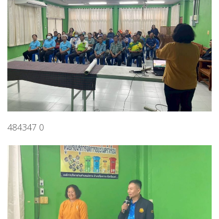
484347 0