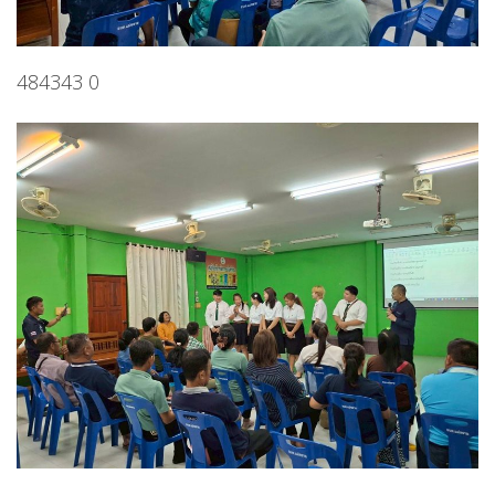
484343 0