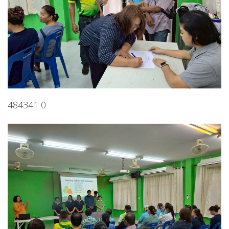
484341 0