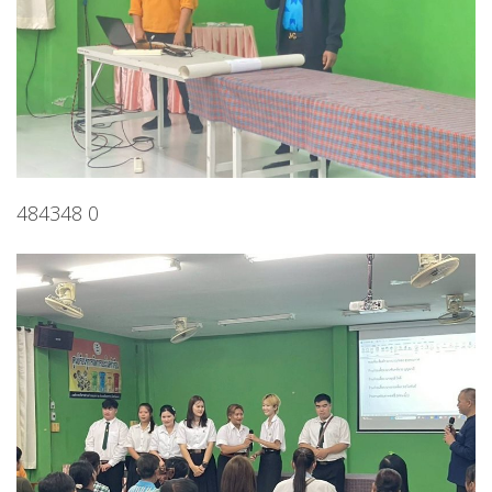
484348 0