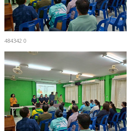
484342 0