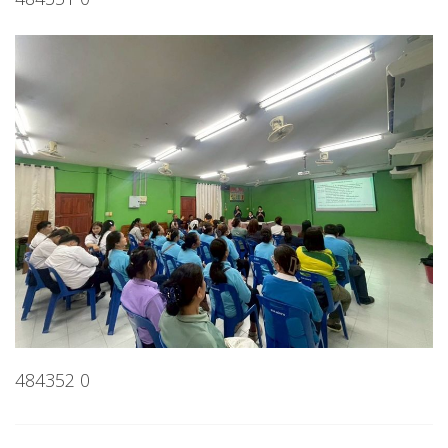
484352 0