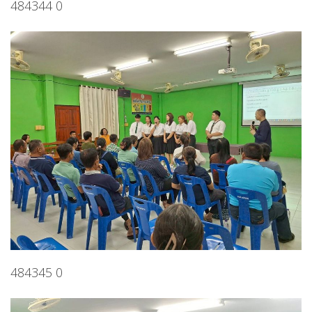
484344 0
484345 0