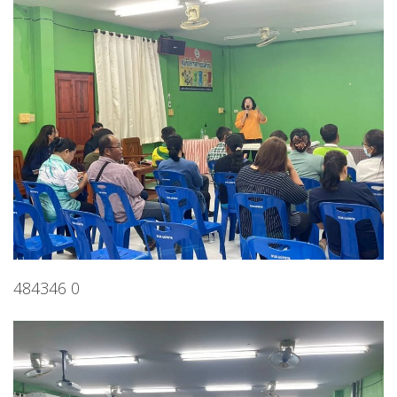
484346 0