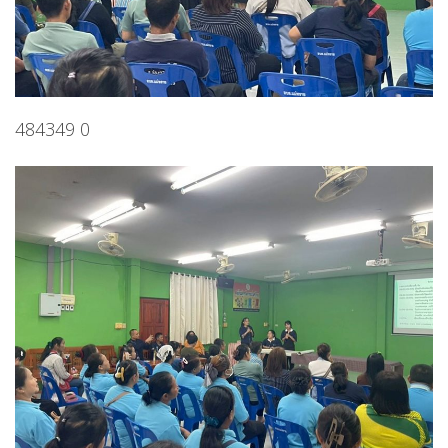
484349 0