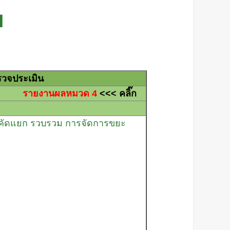
ย
วจประเมิน
ีย
รายงานผลหมวด 4
<<< คลิ๊ก
รคัดแยก รวบรวม การจัดการขยะ