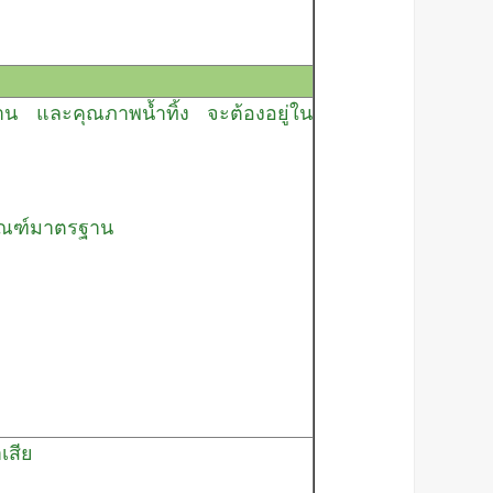
าน และคุณภาพน้ำทิ้ง จะต้องอยู่ใน
กณฑ์มาตรฐาน
เสีย