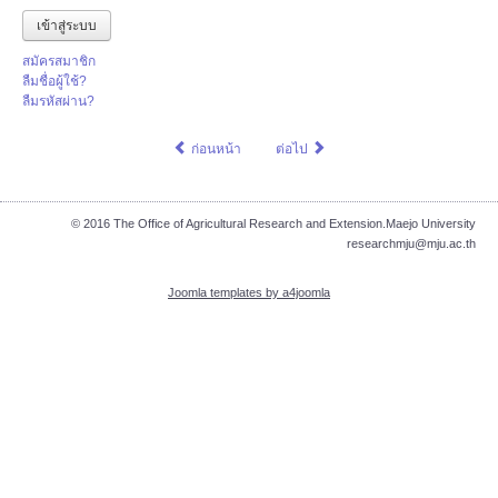
คู่มือการใช้งาน
เข้าสู่ระบบ
สมัครสมาชิก
ติดต่อ
ลืมชื่อผู้ใช้?
ลืมรหัสผ่าน?
ตรวจสอบแบบ REAL TIME
ก่อนหน้า
ต่อไป
เข้าสู่ระบบ
© 2016 The Office of Agricultural Research and Extension.Maejo University
researchmju@mju.ac.th
Joomla templates by a4joomla