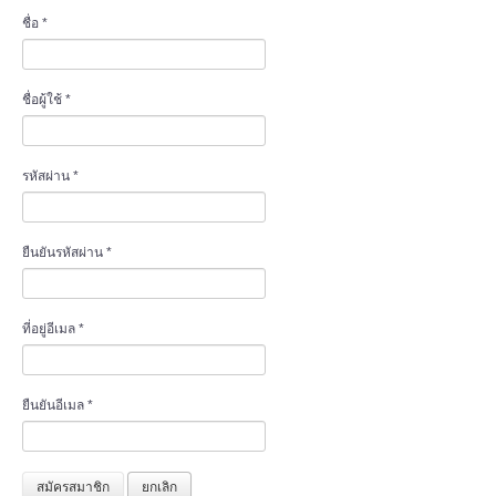
คู่มือการใช้งาน
ชื่อ
*
ติดต่อ
ชื่อผู้ใช้
*
ตรวจสอบแบบ REAL TIME
เข้าสู่ระบบ
รหัสผ่าน
*
ยืนยันรหัสผ่าน
*
ที่อยู่อีเมล
*
ยืนยันอีเมล
*
สมัครสมาชิก
ยกเลิก