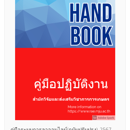
คู่มือระบบการลาออนไลน์(ฉบับปรับปรุง)_2567